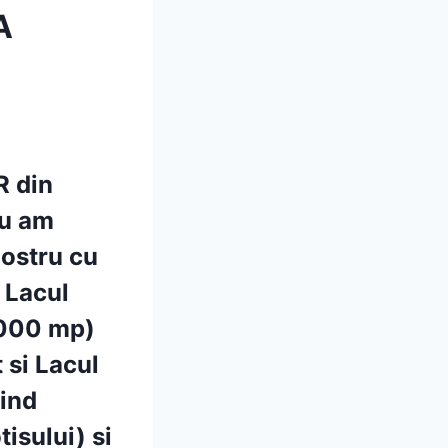
A
R
din
nu am
ostru cu
e Lacul
0.000 mp)
 si Lacul
iind
tisului) si