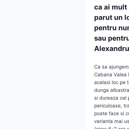
ca ai mult
parut un l
pentru num
sau pentru
Alexandru
Ca sa ajungem
Cabana Valea N
acelasi loc pe 
dunga albastra)
si dureaza cel
periculoase, tr
poate face si cu
varianta mai u
(circa 6-7 ore