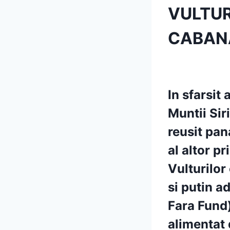
VULTUR
CABAN
In sfarsi
Muntii Sir
reusit pa
al altor p
Vulturilor
si putin a
Fara Fund)
alimentat 