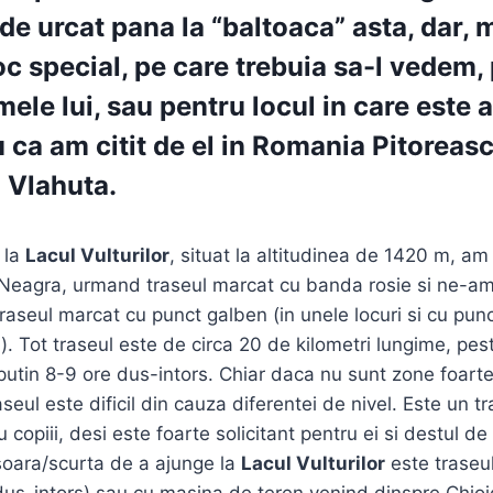
 de urcat pana la “baltoaca” asta, dar, 
oc special, pe care trebuia sa-l vedem,
ele lui, sau pentru locul in care este 
 ca am citit de el in Romania Pitoreasc
 Vlahuta.
 la
Lacul Vulturilor
, situat la altitudinea de 1420 m, am
eagra, urmand traseul marcat cu banda rosie si ne-am 
traseul marcat cu punct galben (in unele locuri si cu pun
. Tot traseul este de circa 20 de kilometri lungime, pe
 putin 8-9 ore dus-intors. Chiar daca nu sunt zone foart
aseul este dificil din cauza diferentei de nivel. Este un t
 copiii, desi este foarte solicitant pentru ei si destul de
soara/scurta de a ajunge la
Lacul Vulturilor
este traseu
 dus-intors) sau cu masina de teren venind dinspre Chioj