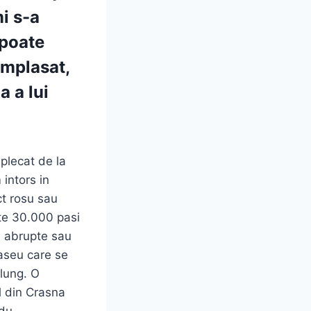
mi s-a
 poate
amplasat,
a a lui
 plecat de la
intors in
ct rosu sau
ste 30.000 pasi
e abrupte sau
raseu care se
 lung. O
l din Crasna
du.