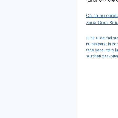
Ca sa nu condu
zona Gura Siriul
(Link-ul de mai su
nu neaparat in zon
face pana intr-o l
sustineti dezvolt