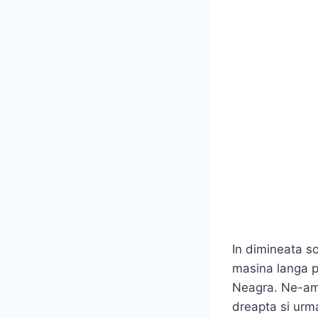
In dimineata so
masina langa p
Neagra. Ne-am 
dreapta si urm