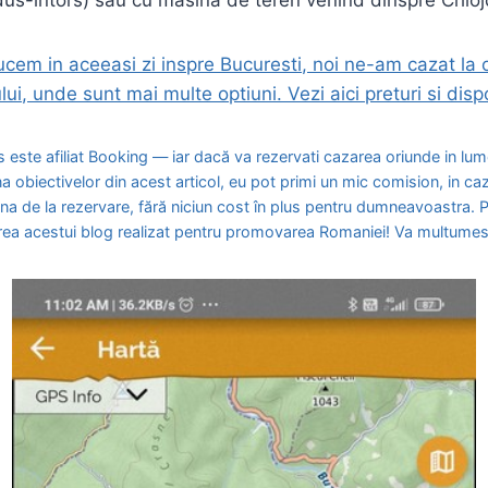
cem in aceeasi zi inspre Bucuresti, noi ne-am cazat la 
ui, unde sunt mai multe optiuni. Vezi aici preturi si dispon
s este afiliat Booking — iar dacă va rezervati cazarea oriunde in lume
a obiectivelor din acest articol, eu pot primi un mic comision, in caz
una de la rezervare, fără niciun cost în plus pentru dumneavoastra. P
area acestui blog realizat pentru promovarea Romaniei! Va multumes