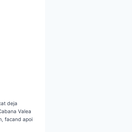
cat deja
 Cabana Valea
n, facand apoi