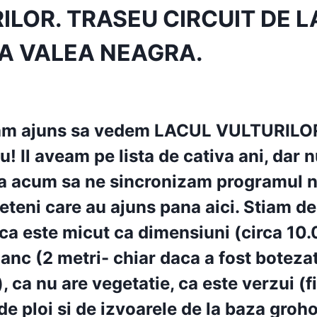
ILOR. TRASEU CIRCUIT DE L
A VALEA NEAGRA.
t am ajuns sa vedem
LACUL VULTURILO
iu!
Il aveam pe lista de cativa ani, dar 
na acum sa ne sincronizam programul n
rieteni care au ajuns pana aici. Stiam d
 ca este micut ca dimensiuni (circa 1
danc (2 metri- chiar daca a fost botezat
, ca nu are vegetatie, ca este verzui (f
de ploi si de izvoarele de la baza groho