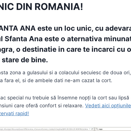
IC DIN ROMANIA!
FANTA ANA
este un loc unic, cu adevara
l Sfanta Ana este o aternativa minunat
ra, o destinatie in care te incarci cu 
 stare de bine.
sta zona a gulasului si a colacului secuiesc de doua ori
ata fara el, si de ambele dati ne-am cazat la cort.
 lac special nu trebuie să însemne nopți la cort sau lipsă 
siuni care oferă confort si relaxare.
Vedeti aici opțiunil
zervati rapid!