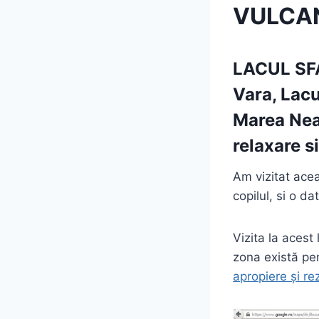
VULCAN
LACUL S
Vara, Lacu
Marea Neag
relaxare si
Am vizitat acea
copilul, si o d
Vizita la acest
zona există pen
apropiere și re