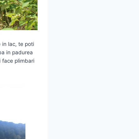
in lac, te poti
mba in padurea
i face plimbari