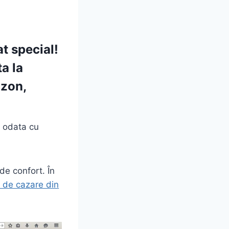
t special!
a la
ozon,
, odata cu
de confort. În
e de cazare din