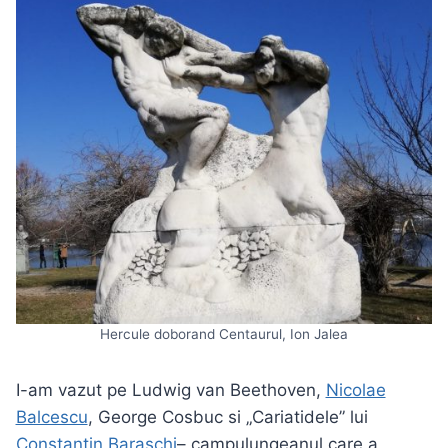
Hercule doborand Centaurul, Ion Jalea
I-am vazut pe Ludwig van Beethoven,
Nicolae
Balcescu
, George Cosbuc si „Cariatidele” lui
Constantin Baraschi
– campulungeanul care a