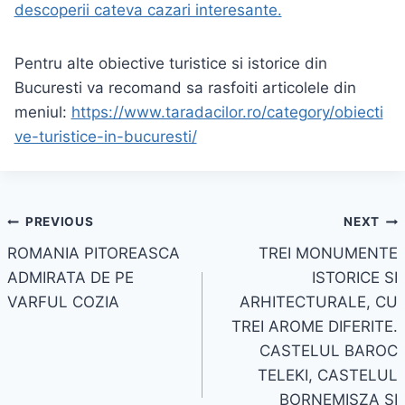
descoperii cateva cazari interesante.
Pentru alte obiective turistice si istorice din
Bucuresti va recomand sa rasfoiti articolele din
meniul:
https://www.taradacilor.ro/category/obiecti
ve-turistice-in-bucuresti/
Navigare
PREVIOUS
NEXT
ROMANIA PITOREASCA
TREI MONUMENTE
în
ADMIRATA DE PE
ISTORICE SI
articole
VARFUL COZIA
ARHITECTURALE, CU
TREI AROME DIFERITE.
CASTELUL BAROC
TELEKI, CASTELUL
BORNEMISZA SI