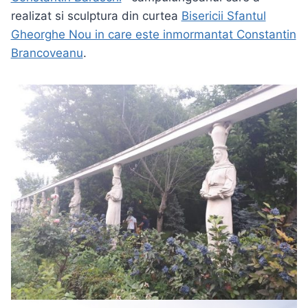
realizat si sculptura din curtea
Bisericii Sfantul
Gheorghe Nou in care este inmormantat Constantin
Brancoveanu
.