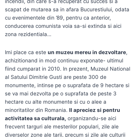
incendii, din care s-a recuperat cu succes si a
scapat de mutarea sa in afara Bucurestiului, odata
cu evenimentele din ’89, pentru ca anterior,
conducerea comunista voia sa-si extinda si aici
zona rezidentiala…
Imi place ca este
un muzeu mereu in dezvoltare
,
achizitionand in mod continuu exponate- ultimul
fiind cumparat in 2010. In prezent, Muzeul National
al Satului Dimitrie Gusti are peste 300 de
monumente, intinse pe o suprafata de 9 hectare si
se va mai dezvolta pe o suprafata de peste 3
hectare cu alte monumente si cu o alee a
minoritatilor din Romania.
Il apreciez si pentru
activitatea sa culturala,
organizandu-se aici
frecvent targuri ale mesterilor populari, zile ale
diverselor zone ale tarii, precum si zile ale culturii