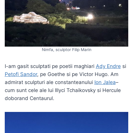
Nimfa, sculptor Filip Marin
I-am gasit sculptati pe poetii maghiari
Ady Endre
si
Petofi Sandor
, pe Goethe si pe Victor Hugo. Am
admirat sculpturi ale constanteanului
Ion Jalea
–
cum sunt cele ale lui Illyci Tchaikovsky si Hercule
doborand Centaurul.