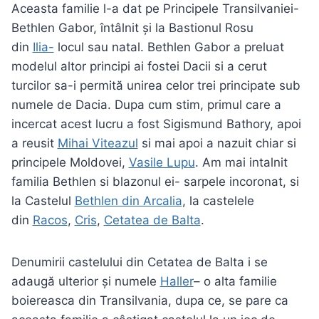
Aceasta familie l-a dat pe Principele Transilvaniei-
Bethlen Gabor, întâlnit și la Bastionul Rosu
din
Ilia-
locul sau natal. Bethlen Gabor a preluat
modelul altor principi ai fostei Dacii si a cerut
turcilor sa-i permită unirea celor trei principate sub
numele de Dacia. Dupa cum stim, primul care a
incercat acest lucru a fost Sigismund Bathory, apoi
a reusit
Mihai Viteazul
si mai apoi a nazuit chiar si
principele Moldovei,
Vasile Lupu
. Am mai intalnit
familia Bethlen si blazonul ei- sarpele incoronat, si
la Castelul
Bethlen din Arcalia
, la castelele
din
Racos
,
Cris
,
Cetatea de Balta
.
Denumirii castelului din Cetatea de Balta i se
adaugă ulterior și numele
Haller
– o alta familie
boiereasca din Transilvania, dupa ce, se pare ca