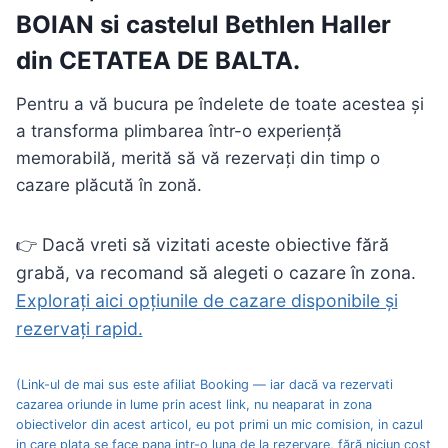
BOIAN si castelul Bethlen Haller
din CETATEA DE BALTA.
Pentru a vă bucura pe îndelete de toate acestea și
a transforma plimbarea într-o experiență
memorabilă, merită să vă rezervați din timp o
cazare plăcută în zonă.
👉 Dacă vreti să vizitati aceste obiective fără
grabă, va recomand să alegeti o cazare în zona.
Explorați aici opțiunile de cazare disponibile și
rezervați rapid.
(Link-ul de mai sus este afiliat Booking — iar dacă va rezervati
cazarea oriunde in lume prin acest link, nu neaparat in zona
obiectivelor din acest articol, eu pot primi un mic comision, in cazul
in care plata se face pana intr-o luna de la rezervare, fără niciun cost