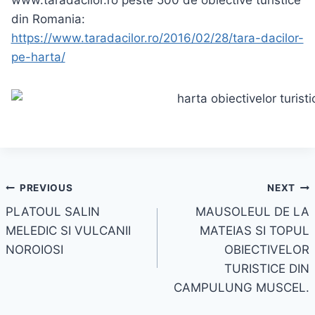
www.taradacilor.ro peste 500 de obiective turistice
din Romania:
https://www.taradacilor.ro/2016/02/28/tara-dacilor-
pe-harta/
Navigare
PREVIOUS
NEXT
PLATOUL SALIN
MAUSOLEUL DE LA
în
MELEDIC SI VULCANII
MATEIAS SI TOPUL
articole
NOROIOSI
OBIECTIVELOR
TURISTICE DIN
CAMPULUNG MUSCEL.