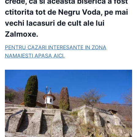
crede, ca si aceasta biserica a fost
ctitorita tot de Negru Voda, pe mai
vechi lacasuri de cult ale lui
Zalmoxe.
PENTRU CAZARI INTERESANTE IN ZONA
NAMAIESTI APASA AICI.