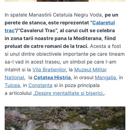
In spatele Manastirii Cetatuia Negru Voda,
pe un
perete de stanca, este reprezentat “
Calaretul
trac
”/”Cavalerul Trac”,
al carui cult se celebra
in zona tarii noastre pana la Mediterana
,
fiind
preluat de catre romani de la traci.
Acesta a fost
si unul dintre obiectivele importante pe care tineam
sa-l vad in acest traseu, un simbol pe care l-am
intalnit si la
Vila Bratienilor
, la
Muzeul Militar
National
, la
Cetatea Histria,
in orasul
Mangalia
, in
Tulcea
, in
Constanta
si in poza principala
a articolului „
Despre mentalitate si biserici
„.