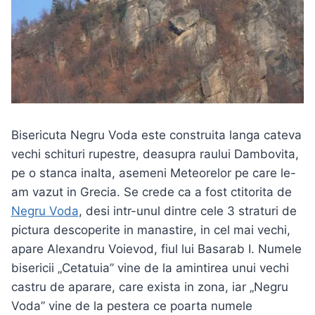
Bisericuta Negru Voda este construita langa cateva
vechi schituri rupestre, deasupra raului Dambovita,
pe o stanca inalta, asemeni Meteorelor pe care le-
am vazut in Grecia. Se crede ca a fost ctitorita de
Negru Voda
, desi intr-unul dintre cele 3 straturi de
pictura descoperite in manastire, in cel mai vechi,
apare Alexandru Voievod, fiul lui Basarab I. Numele
bisericii „Cetatuia” vine de la amintirea unui vechi
castru de aparare, care exista in zona, iar „Negru
Voda” vine de la pestera ce poarta numele