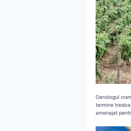
Oenologul cram
termine treaba,
amenajat pentr