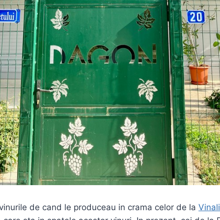
inurile de cand le produceau in crama celor de la
Vinal