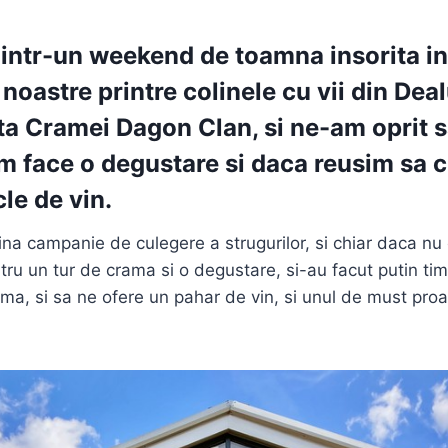
 intr-un weekend de toamna insorita i
 noastre printre colinele cu vii din Deal
rta
Cramei Dagon Clan
, si ne-am oprit
m face o degustare si daca reusim sa
cle de vin.
lina campanie de culegere a strugurilor, si chiar daca n
ru un tur de crama si o degustare, si-au facut putin tim
ama, si sa ne ofere un pahar de vin, si unul de must pro