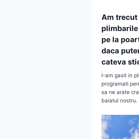
Am trecut
plimbarile
pe la poa
daca pute
cateva sti
I-am gasit in p
programati pent
sa ne arate cr
baiatul nostru.