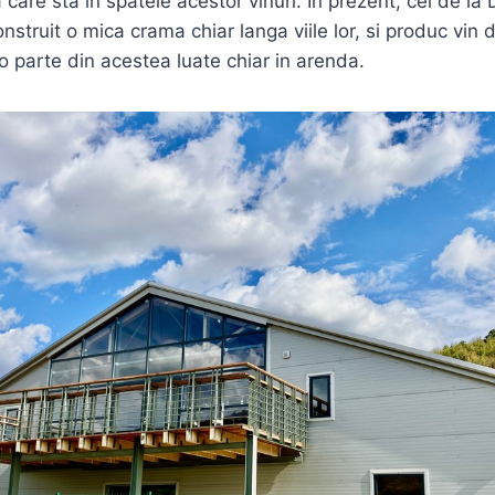
care sta in spatele acestor vinuri. In prezent, cei de la
nstruit o mica crama chiar langa viile lor, si produc vin 
 o parte din acestea luate chiar in arenda.