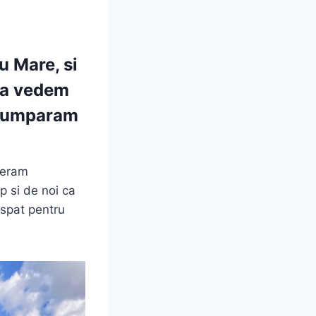
n
u Mare, si
 sa vedem
 cumparam
u eram
p si de noi ca
aspat pentru