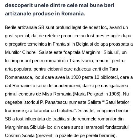
descoperit unele dintre cele mai bune beri
artizanale produse in Romania.
Berile artizanale SB sunt profund legat de acest loc, avand un
gust special, dat de retetele proprii ce au fost mestesugite dupa
o pregatire temeinica in Franta si in Belgia si de apa proaspata a
Muntilor Cindrel. Saliste este “capitala Marginimii Sibiului”, un
loc important pentru romanii din Transilvania, renumit pentru
arta populara, pentru ciobanii care aduceau carti din Tara
Romaneasca, locul care avea la 1900 peste 10 biblioteci, care a
dat Romaniei o serie de academicieni, dar si pe castigatoarea
primul concurs de Miss Romania (Maria Peligrad in 1906). Nu
degeaba istoricul P. Panaitescu numeste Saliste ““Satul fetelor
frumoase şi a taranilor cu biblioteci”. Si astfel, imaginea berilor
SB a fost influentata de traditia si de renumele romanilor din
Marginimea Sibiului- loc din care sunt si stramosii fondatorului
Cosmin Soaita (prezenti in pozele de pe peretii berariei).