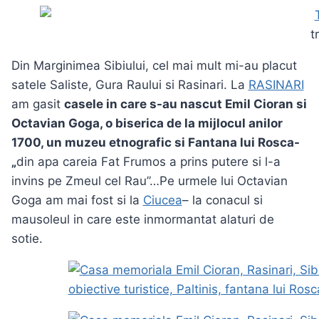
t
Din Marginimea Sibiului, cel mai mult mi-au placut
satele Saliste, Gura Raului si Rasinari. La
RASINARI
am gasit
casele in care s-au nascut Emil Cioran si
Octavian Goga, o biserica de la mijlocul anilor
1700, un muzeu etnografic si Fantana lui Rosca-
„
din apa careia Fat Frumos a prins putere si l-a
invins pe Zmeul cel Rau”…Pe urmele lui Octavian
Goga am mai fost si la
Ciucea
– la conacul si
mausoleul in care este inmormantat alaturi de
sotie.