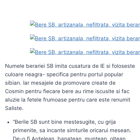
Numele berariei SB imita cusatura de IE si foloseste
culoare neagra- specifica pentru portul popular
sibian. Iar mesajele de promovare create de
Cosmin pentru fiecare bere au rime iscusite si fac
aluzie la fetele frumoase pentru care este renumit
Saliste.
“Berile SB sunt bine mestesugite, cu grija
primenite, sa incante simturile oricarui mesean.
De-o fi Ardelean, banatean, muntean, oltean,