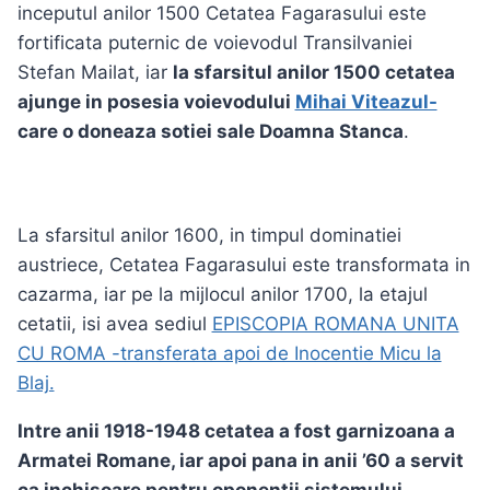
inceputul anilor 1500 Cetatea Fagarasului este
fortificata puternic de voievodul Transilvaniei
Stefan Mailat, iar
la sfarsitul anilor 1500 cetatea
ajunge in posesia voievodului
Mihai Viteazul-
care o doneaza sotiei sale Doamna Stanca
.
La sfarsitul anilor 1600, in timpul dominatiei
austriece, Cetatea Fagarasului este transformata in
cazarma, iar pe la mijlocul anilor 1700, la etajul
cetatii, isi avea sediul
EPISCOPIA ROMANA UNITA
CU ROMA -transferata apoi de Inocentie Micu la
Blaj.
Intre anii 1918-1948 cetatea a fost garnizoana a
Armatei Romane, iar apoi pana in anii ’60 a servit
ca inchisoare pentru oponentii sistemului