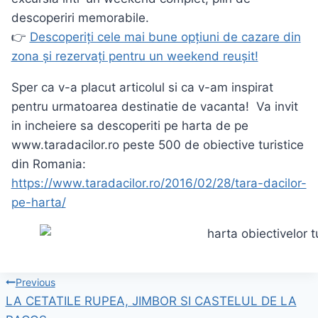
descoperiri memorabile.
👉
Descoperiți cele mai bune opțiuni de cazare din
zona și rezervați pentru un weekend reușit!
Sper ca v-a placut articolul si ca v-am inspirat
pentru urmatoarea destinatie de vacanta! Va invit
in incheiere sa descoperiti pe harta de pe
www.taradacilor.ro peste 500 de obiective turistice
din Romania:
https://www.taradacilor.ro/2016/02/28/tara-dacilor-
pe-harta/
Navigare
Previous
LA CETATILE RUPEA, JIMBOR SI CASTELUL DE LA
în