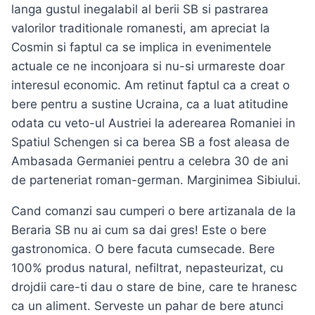
langa gustul inegalabil al berii SB si pastrarea
valorilor traditionale romanesti, am apreciat la
Cosmin si faptul ca se implica in evenimentele
actuale ce ne inconjoara si nu-si urmareste doar
interesul economic. Am retinut faptul ca a creat o
bere pentru a sustine Ucraina, ca a luat atitudine
odata cu veto-ul Austriei la aderearea Romaniei in
Spatiul Schengen si ca berea SB a fost aleasa de
Ambasada Germaniei pentru a celebra 30 de ani
de parteneriat roman-german. Marginimea Sibiului.
Cand comanzi sau cumperi o bere artizanala de la
Beraria SB nu ai cum sa dai gres! Este o bere
gastronomica. O bere facuta cumsecade. Bere
100% produs natural, nefiltrat, nepasteurizat, cu
drojdii care-ti dau o stare de bine, care te hranesc
ca un aliment. Serveste un pahar de bere atunci