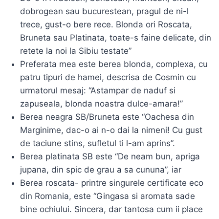
dobrogean sau bucurestean, pragul de ni-l
trece, gust-o bere rece. Blonda ori Roscata,
Bruneta sau Platinata, toate-s faine delicate, din
retete la noi la Sibiu testate”
Preferata mea este berea blonda, complexa, cu
patru tipuri de hamei, descrisa de Cosmin cu
urmatorul mesaj: “Astampar de naduf si
zapuseala, blonda noastra dulce-amara!”
Berea neagra SB/Bruneta este “Oachesa din
Marginime, dac-o ai n-o dai la nimeni! Cu gust
de taciune stins, sufletul ti l-am aprins”.
Berea platinata SB este “De neam bun, apriga
jupana, din spic de grau a sa cununa”, iar
Berea roscata- printre singurele certificate eco
din Romania, este “Gingasa si aromata sade
bine ochiului. Sincera, dar tantosa cum ii place