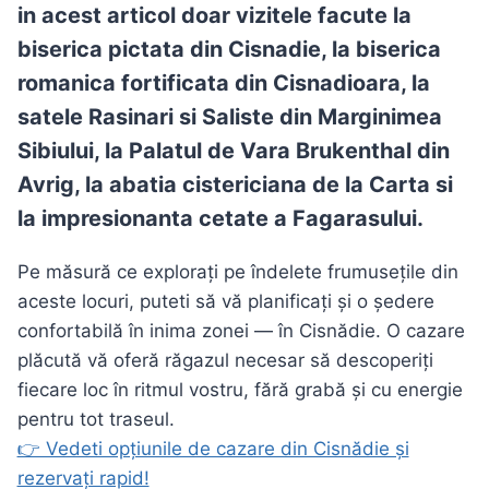
in acest articol doar vizitele facute la
biserica pictata din Cisnadie, la
biserica
romanica fortificata din Cisnadioara, la
satele Rasinari si Saliste din Marginimea
Sibiului,
la
Palatul de Vara Brukenthal din
Avrig, la abatia cistericiana de la Carta si
la impresionanta cetate a Fagarasului
.
Pe măsură ce explorați pe îndelete frumusețile din
aceste locuri, puteti să vă planificați și o ședere
confortabilă în inima zonei — în Cisnădie. O cazare
plăcută vă oferă răgazul necesar să descoperiți
fiecare loc în ritmul vostru, fără grabă și cu energie
pentru tot traseul.
👉 Vedeti opțiunile de cazare din Cisnădie și
rezervați rapid!