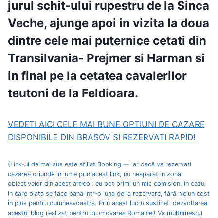
jurul schit-ului rupestru de la Sinca
Veche
, ajunge apoi in vizita la doua
dintre c
ele mai puternice cetati din
Transilvania- Prejmer si Harman
si
in final pe la
cetatea cavalerilor
teutoni de la Feldioara
.
VEDETI AICI CELE MAI BUNE OPTIUNI DE CAZARE
DISPONIBILE DIN BRASOV SI REZERVATI RAPID!
(Link-ul de mai sus este afiliat Booking — iar dacă va rezervati
cazarea oriunde in lume prin acest link, nu neaparat in zona
obiectivelor din acest articol, eu pot primi un mic comision, in cazul
in care plata se face pana intr-o luna de la rezervare, fără niciun cost
în plus pentru dumneavoastra. Prin acest lucru sustineti dezvoltarea
acestui blog realizat pentru promovarea Romaniei! Va multumesc.)