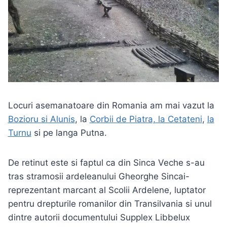
Locuri asemanatoare din Romania am mai vazut la
Bozioru si Alunis
, la
Corbii de Piatra, la Cetateni
,
la
Turnu
si pe langa Putna.
De retinut este si faptul ca din Sinca Veche s-au
tras stramosii ardeleanului Gheorghe Sincai-
reprezentant marcant al Scolii Ardelene, luptator
pentru drepturile romanilor din Transilvania si unul
dintre autorii documentului Supplex Libbelux