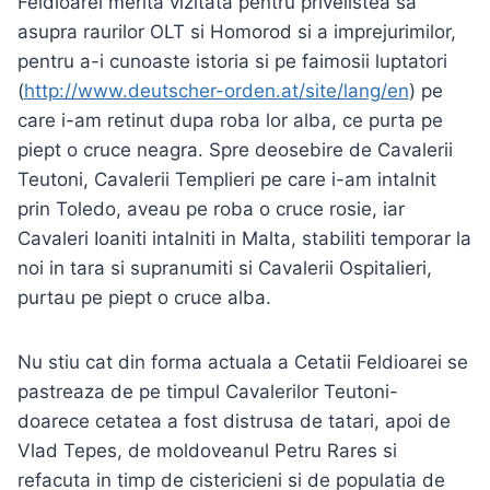
Feldioarei merita vizitata pentru privelistea sa
asupra raurilor OLT si Homorod si a imprejurimilor,
pentru a-i cunoaste istoria si pe faimosii luptatori
(
http://www.deutscher-orden.at/site/lang/en
) pe
care i-am retinut dupa roba lor alba, ce purta pe
piept o cruce neagra. Spre deosebire de Cavalerii
Teutoni, Cavalerii Templieri pe care i-am intalnit
prin Toledo, aveau pe roba o cruce rosie, iar
Cavaleri Ioaniti intalniti in Malta, stabiliti temporar la
noi in tara si supranumiti si Cavalerii Ospitalieri,
purtau pe piept o cruce alba.
Nu stiu cat din forma actuala a Cetatii Feldioarei se
pastreaza de pe timpul Cavalerilor Teutoni-
doarece cetatea a fost distrusa de tatari, apoi de
Vlad Tepes, de moldoveanul Petru Rares si
refacuta in timp de cistericieni si de populatia de