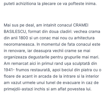
puteti achizitiona la plecare ce va pofteste inima.
Mai sus pe deal, am intalnit conacul CRAMEI
BASILESCU, format din doua cladiri: vechea crama
din anii 1800 si un conac mai nou cu arhitectura
neoromaneasca. In momentul de fata conacul este
in renovare, iar deasupra vechii crame se mai
organizeaza degustarile pentru grupurile mai mari.
Am remarcat aici in primul rand ușa sculptată din
1941- frumos restaurată, apoi beciul din piatra cu o
floare de acant in arcada de la intrare si la interior
am vazut urmele unui tunel de evacuare in caz de
primejdii-astazi inchis si am aflat povestea lui.