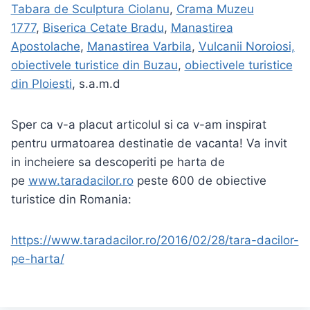
Tabara de Sculptura Ciolanu
,
Crama Muzeu
1777
,
Biserica Cetate Bradu
,
Manastirea
Apostolache
,
Manastirea Varbila
,
Vulcanii Noroiosi,
obiectivele turistice din Buzau
,
obiectivele turistice
din Ploiesti
, s.a.m.d
Sper ca v-a placut articolul si ca v-am inspirat
pentru urmatoarea destinatie de vacanta! Va invit
in incheiere sa descoperiti pe harta de
pe
www.taradacilor.ro
peste 600 de obiective
turistice din Romania:
https://www.taradacilor.ro/2016/02/28/tara-dacilor-
pe-harta/