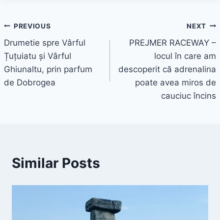
Navigare
PREVIOUS
NEXT
Drumetie spre Vârful
PREJMER RACEWAY –
în
Țuțuiatu și Vârful
locul în care am
articole
Ghiunaltu, prin parfum
descoperit că adrenalina
de Dobrogea
poate avea miros de
cauciuc încins
Similar Posts