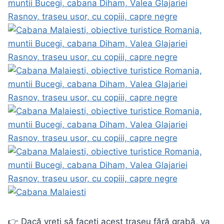
👉 Dacă vreti să faceti acest traseu fără grabă, va