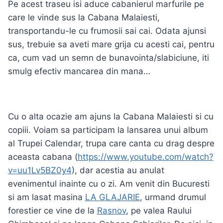
Pe acest traseu isi aduce cabanierul marfurile pe
care le vinde sus la Cabana Malaiesti,
transportandu-le cu frumosii sai cai. Odata ajunsi
sus, trebuie sa aveti mare grija cu acesti cai, pentru
ca, cum vad un semn de bunavointa/slabiciune, iti
smulg efectiv mancarea din mana…
Cu o alta ocazie am ajuns la Cabana Malaiesti si cu
copiii. Voiam sa participam la lansarea unui album
al Trupei Calendar, trupa care canta cu drag despre
aceasta cabana (
https://www.youtube.com/watch?
v=uu1Lv5BZ0y4
), dar acestia au anulat
evenimentul inainte cu o zi. Am venit din Bucuresti
si am lasat masina
LA GLAJARIE
, urmand drumul
forestier ce vine de la
Rasnov
, pe valea Raului