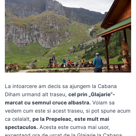
La intoarcere am decis sa ajungem la Cabana
Diham urmand alt traseu,
cel prin „Glajarie”-
marcat cu semnul cruce albastra.
Voiam sa
vedem cum este si acest traseu, si pot spune acum
ca celalalt,
pe la Prepeleac,
este mult mai
spectaculos.
Acesta este cumva mai usor,
exceptand ora de urcat de la Glajarie la Cabana