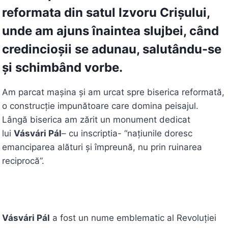
reformata din satul
Izvoru Crișului
,
unde am ajuns înaintea slujbei, când
credincioșii se adunau, salutându-se
și schimbând vorbe.
Am parcat mașina și am urcat spre biserica reformată,
o construcție impunătoare care domina peisajul.
Lângă biserica am zărit un monument dedicat
lui
Vásvári Pál
– cu inscriptia- “națiunile doresc
emanciparea alături și împreună, nu prin ruinarea
reciprocă”.
Vásvári Pál
a fost un nume emblematic al Revoluției