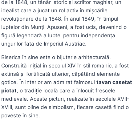
de la 1848, un tânăr istoric și scriitor maghiar, un
idealist care a jucat un rol activ în mișcările
revoluționare de la 1848. În anul 1849, în timpul
luptelor din Munții Apuseni, a fost ucis, devenind o
figură legendară a luptei pentru independența
ungurilor fata de Imperiul Austriac.
Biserica în sine este o bijuterie arhitecturală.
Construită inițial în secolul XIV în stil romanic, a fost
extinsă și fortificată ulterior, căpătând elemente
gotice. În interior am admirat faimosul
tavan casetat
pictat
, o tradiție locală care a înlocuit frescele
medievale. Aceste picturi, realizate în secolele XVII-
XVIII, sunt pline de simbolism, fiecare casetă fiind o
poveste în sine.