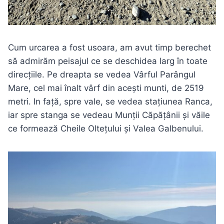
Cum urcarea a fost usoara, am avut timp berechet
să admirăm peisajul ce se deschidea larg în toate
direcțiile. Pe dreapta se vedea Vârful Parângul
Mare, cel mai înalt vârf din acești munti, de 2519
metri. In față, spre vale, se vedea stațiunea Ranca,
iar spre stanga se vedeau Munții Căpățânii și văile
ce formează Cheile Oltețului și Valea Galbenului.