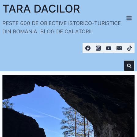
Skip
TARA DACILOR
to
content
PESTE 600 DE OBIECTIVE ISTORICO-TURISTICE
DIN ROMANIA. BLOG DE CALATORII.