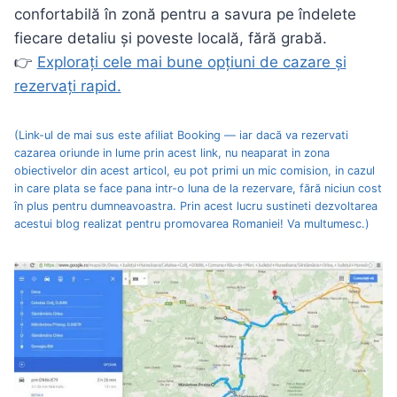
confortabilă în zonă pentru a savura pe îndelete
fiecare detaliu și poveste locală, fără grabă.
👉
Explorați cele mai bune opțiuni de cazare și
rezervați rapid.
(Link-ul de mai sus este afiliat Booking — iar dacă va rezervati
cazarea oriunde in lume prin acest link, nu neaparat in zona
obiectivelor din acest articol, eu pot primi un mic comision, in cazul
in care plata se face pana intr-o luna de la rezervare, fără niciun cost
în plus pentru dumneavoastra. Prin acest lucru sustineti dezvoltarea
acestui blog realizat pentru promovarea Romaniei! Va multumesc.)