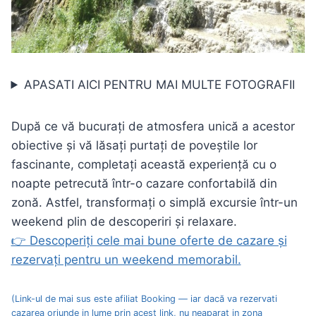
APASATI AICI PENTRU MAI MULTE FOTOGRAFII
După ce vă bucurați de atmosfera unică a acestor
obiective și vă lăsați purtați de poveștile lor
fascinante, completați această experiență cu o
noapte petrecută într-o cazare confortabilă din
zonă. Astfel, transformați o simplă excursie într-un
weekend plin de descoperiri și relaxare.
👉 Descoperiți cele mai bune oferte de cazare și
rezervați pentru un weekend memorabil.
(Link-ul de mai sus este afiliat Booking — iar dacă va rezervati
cazarea oriunde in lume prin acest link, nu neaparat in zona