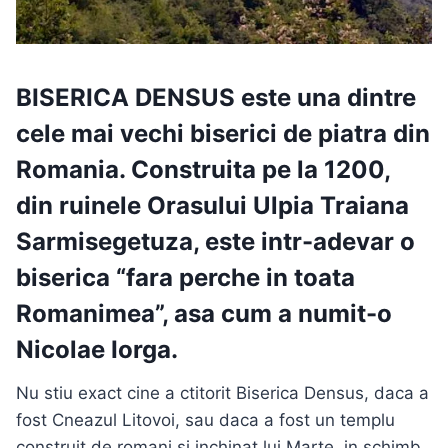
BISERICA DENSUS
este una dintre
cele mai vechi biserici de piatra din
Romania. Construita pe la 1200,
din ruinele Orasului
Ulpia Traiana
Sarmisegetuza,
este intr-adevar o
biserica “fara perche in toata
Romanimea”, asa cum a numit-o
Nicolae Iorga
.
Nu stiu exact cine a ctitorit Biserica Densus, daca a
fost Cneazul Litovoi, sau daca a fost un templu
construit de romani si inchinat lui Marte, in schimb,