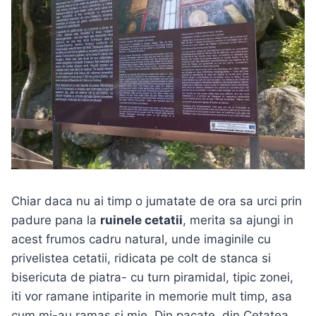
Chiar daca nu ai timp o jumatate de ora sa urci prin
padure pana la
ruinele cetatii
, merita sa ajungi in
acest frumos cadru natural, unde imaginile cu
privelistea cetatii, ridicata pe colt de stanca si
bisericuta de piatra- cu turn piramidal, tipic zonei,
iti vor ramane intiparite in memorie mult timp, asa
cum mi-au ramas si mie. Din pacate, din Cetatea