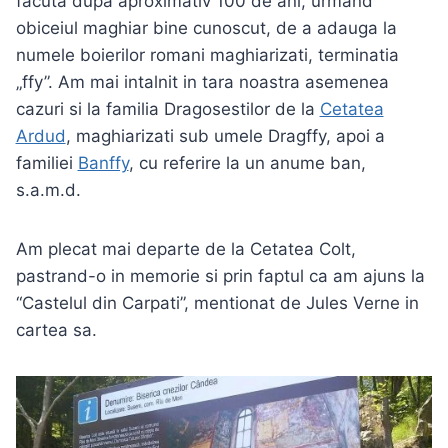
facuta dupa aproximativ 100 de ani, urmand
obiceiul maghiar bine cunoscut, de a adauga la
numele boierilor romani maghiarizati, terminatia
„ffy”. Am mai intalnit in tara noastra asemenea
cazuri si la familia Dragosestilor de la
Cetatea
Ardud
, maghiarizati sub umele Dragffy, apoi a
familiei
Banffy
, cu referire la un anume ban,
s.a.m.d.
Am plecat mai departe de la Cetatea Colt,
pastrand-o in memorie si prin faptul ca am ajuns la
“Castelul din Carpati”, mentionat de Jules Verne in
cartea sa.