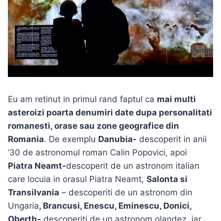
Eu am retinut in primul rand faptul ca
mai multi
asteroizi poarta denumiri date dupa personalitati
romanesti, orase sau zone geografice din
Romania
. De exemplu
Danubia-
descoperit in anii
’30 de astronomul roman Calin Popovici, apoi
Piatra Neamt-
descoperit de un astronom italian
care locuia in orasul Piatra Neamt,
Salonta si
Transilvania
– descoperiti de un astronom din
Ungaria
, Brancusi, Enescu, Eminescu, Donici,
Oberth-
descoperiti de un astronom olandez, iar