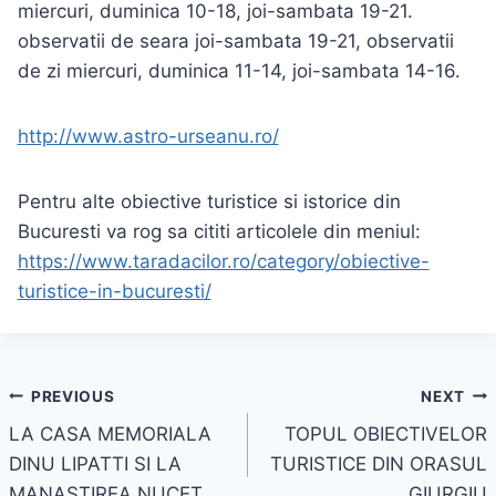
miercuri, duminica 10-18, joi-sambata 19-21.
observatii de seara joi-sambata 19-21, observatii
de zi miercuri, duminica 11-14, joi-sambata 14-16.
http://www.astro-urseanu.ro/
Pentru alte obiective turistice si istorice din
Bucuresti va rog sa cititi articolele din meniul:
https://www.taradacilor.ro/category/obiective-
turistice-in-bucuresti/
Navigare
PREVIOUS
NEXT
LA CASA MEMORIALA
TOPUL OBIECTIVELOR
în
DINU LIPATTI SI LA
TURISTICE DIN ORASUL
articole
MANASTIREA NUCET
GIURGIU