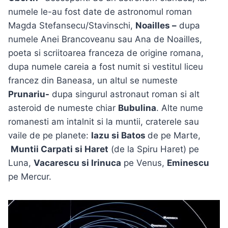
numele le-au fost date de astronomul roman
Magda Stefansecu/Stavinschi,
Noailles –
dupa
numele Anei Brancoveanu sau Ana de Noailles,
poeta si scriitoarea franceza de origine romana,
dupa numele careia a fost numit si vestitul liceu
francez din Baneasa, un altul se numeste
Prunariu-
dupa singurul astronaut roman si alt
asteroid de numeste chiar
Bubulina
. Alte nume
romanesti am intalnit si la muntii, craterele sau
vaile de pe planete:
Iazu si Batos
de pe Marte,
Muntii Carpati si Haret
(de la Spiru Haret) pe
Luna,
Vacarescu si Irinuca
pe Venus,
Eminescu
pe Mercur.