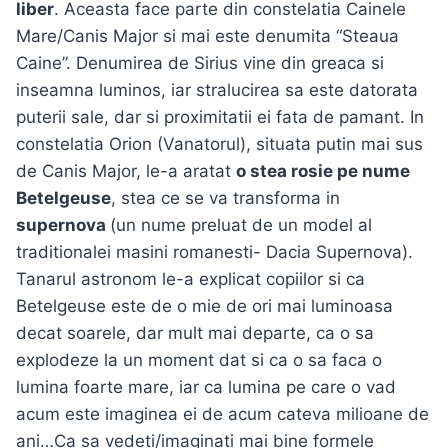
liber
. Aceasta face parte din constelatia Cainele
Mare/Canis Major si mai este denumita “Steaua
Caine”. Denumirea de Sirius vine din greaca si
inseamna luminos, iar stralucirea sa este datorata
puterii sale, dar si proximitatii ei fata de pamant. In
constelatia Orion (Vanatorul), situata putin mai sus
de Canis Major, le-a aratat
o stea rosie pe nume
Betelgeuse
, stea ce se va transforma in
supernova
(un nume preluat de un model al
traditionalei masini romanesti- Dacia Supernova).
Tanarul astronom le-a explicat copiilor si ca
Betelgeuse este de o mie de ori mai luminoasa
decat soarele, dar mult mai departe, ca o sa
explodeze la un moment dat si ca o sa faca o
lumina foarte mare, iar ca lumina pe care o vad
acum este imaginea ei de acum cateva milioane de
ani…Ca sa vedeti/imaginati mai bine formele