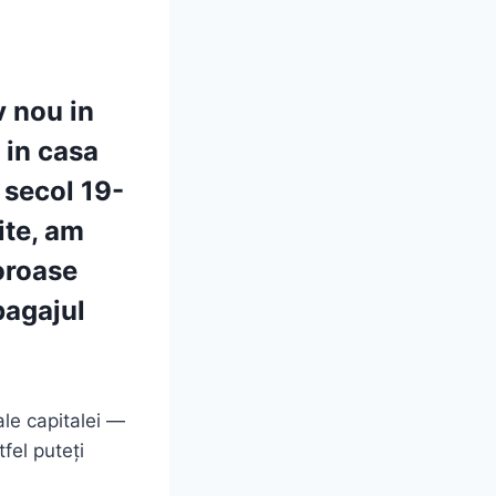
v nou in
 in casa
e secol 19-
ite, am
oroase
bagajul
 ale capitalei —
fel puteți