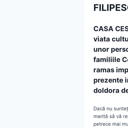
FILIPE
CASA CES
viata cult
unor perso
familiile 
ramas imp
prezente i
doldora de
Dacă nu sunteți 
merită să vă re
petrece mai mul