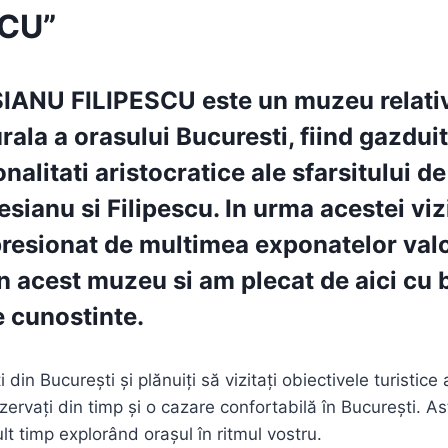
SCU”
IANU FILIPESCU
este un muzeu relati
urala a orasului Bucuresti, fiind gazduit
nalitati aristocratice ale sfarsitului d
Cesianu si Filipescu. In urma acestei viz
resionat de multimea exponatelor val
n acest muzeu si am plecat de aici cu 
 cunostinte.
din București și plănuiți să vizitați obiectivele turistice
zervați din timp și o cazare confortabilă în București. Ast
t timp explorând orașul în ritmul vostru.