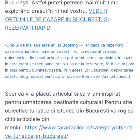
București. Astfel puteți petrece mai mult timp
explorând orașul în ritmul vostru.
VEDETI
OPTIUNILE DE CAZARE IN BUCURESTI SI
REZERVATI RAPID!
(Link-ul de mai sus este afiliat Booking — iar dacă va rezervati
cazarea oriunde in lume prin acest link, nu neaparat in zona
obiectivelor din acest articol, eu pot primi un mic comision, in cazul
in care plata se face pana intr-o luna de la rezervare, fără niciun cost
în plus pentru dumneavoastra. Prin acest lucru sustineti dezvoltarea
acestui blog realizat pentru promovarea Romaniei! Va multumesc.)
Sper ca v-a placut articolul si ca v-am inspirat
pentru urmatoarea destinatie culturala! Pentru alte
obiective turistice si istorice din Bucuresti va rog sa
cititi articolele din
meniul:
https://www.taradacilor.ro/category/obiecti
ve-turistice-in-bucuresti/