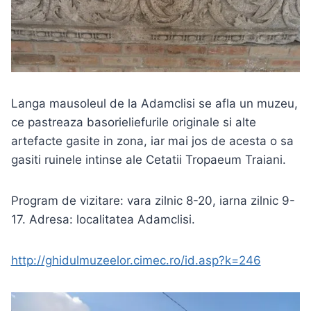
Langa mausoleul de la Adamclisi se afla un muzeu,
ce pastreaza basorieliefurile originale si alte
artefacte gasite in zona, iar mai jos de acesta o sa
gasiti ruinele intinse ale Cetatii Tropaeum Traiani.
Program de vizitare: vara zilnic 8-20, iarna zilnic 9-
17. Adresa: localitatea Adamclisi.
http://ghidulmuzeelor.cimec.ro/id.asp?k=246