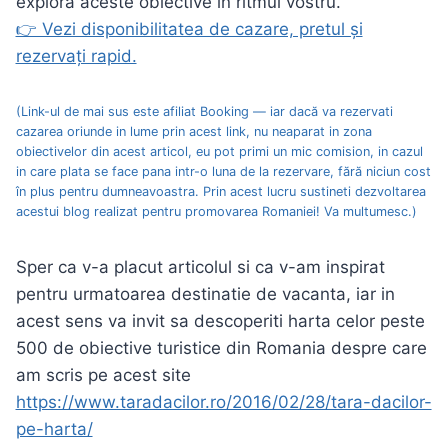
explora aceste obiective în ritmul vostru.
👉 Vezi disponibilitatea de cazare, pretul și
rezervați rapid.
(Link-ul de mai sus este afiliat Booking — iar dacă va rezervati
cazarea oriunde in lume prin acest link, nu neaparat in zona
obiectivelor din acest articol, eu pot primi un mic comision, in cazul
in care plata se face pana intr-o luna de la rezervare, fără niciun cost
în plus pentru dumneavoastra. Prin acest lucru sustineti dezvoltarea
acestui blog realizat pentru promovarea Romaniei! Va multumesc.)
Sper ca v-a placut articolul si ca v-am inspirat
pentru urmatoarea destinatie de vacanta, iar in
acest sens va invit sa descoperiti harta celor peste
500 de obiective turistice din Romania despre care
am scris pe acest site
https://www.taradacilor.ro/2016/02/28/tara-dacilor-
pe-harta/