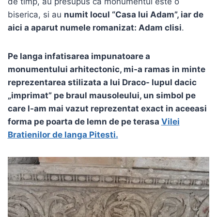
de timp, au presupus ca monumentul este o
biserica, si au
numit locul “Casa lui Adam”, iar de
aici a aparut numele romanizat: Adam clisi
.
Pe langa infatisarea impunatoare a
monumentului arhitectonic, mi-a ramas in minte
reprezentarea stilizata a lui Draco- lupul dacic
„imprimat” pe braul mausoleului, un simbol pe
care l-am mai vazut reprezentat exact in aceeasi
forma pe poarta de lemn de pe terasa
Vilei
Bratienilor de langa Pitesti.